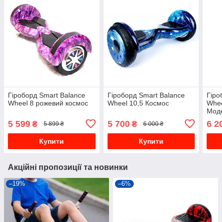
Гіроборд Smart Balance
Гіроборд Smart Balance
Гіро
Wheel 8 рожевий космос
Wheel 10,5 Космос
Whee
Моде
5 599
5 700
6 2
₴
₴
5 899 ₴
6 000 ₴
Купити
Купити
Акційні пропозиції та новинки
–19%
–6%