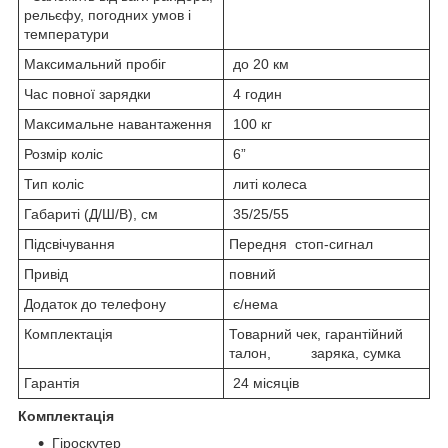
рельєфу, погодних умов і
температури
Максимальний пробіг
до 20 км
Час повної зарядки
4 годин
Максимальне навантаження
100 кг
Розмір коліс
6”
Тип коліс
литі колеса
Габариті (Д/Ш/В), см
35/25/55
Підсвічування
Передня стоп-сигнал
Привід
повний
Додаток до телефону
є/нема
Комплектація
Товарний чек, гарантійний
талон, заряка, сумка
Гарантія
24 місяців
Комплектація
Гіроскутер