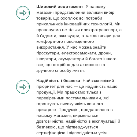
Широкий асортимент
: У нашому
магазині представлений великий вибір
товарів, що охоплює всі потреби
прихильників інноваційних технологій. Ми
пропонуємо не тільки електротранспорт, а
й ґаджети, аксесуари, а також товари для
комфортного повсякденного
використання. У нас можна знайти
гіроскутери, електросамокати, дрони,
інвертори, акумулятори й багато іншого —
все, що потрібно для активного та
зручного способу життя.
Надійність і безпека
: Найважливіший
пріоритет для нас — це надійність нашої
продукції. Ми працюємо тільки з
перевіреними постачальниками, які
гарантують високу якість кожного
пристрою. Продукція, представлена в
нашому магазині, вирізняється
довговічністю, надійністю в експлуатації й
безпекою, що підтверджується
сертифікацією і відповідністьм усім