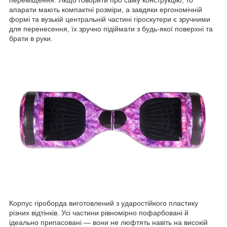
переміщення. Якщо говорити про саму конструкцію, то
апарати мають компактні розміри, а завдяки ергономічній
формі та вузькій центральній частині гіроскутери є зручними
для перенесення, їх зручно підіймати з будь-якої поверхні та
брати в руки.
Корпус гіроборда виготовлений з ударостійкого пластику
різних відтінків. Усі частини рівномірно пофарбовані й
ідеально припасовані — вони не люфтять навіть на високій