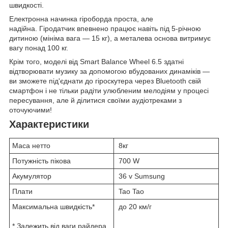
швидкості.
Електронна начинка гіроборда проста, але
надійна. Гіродатчик впевнено працює навіть під 5-річною
дитиною (мініма вага — 15 кг), а металева основа витримує
вагу понад 100 кг.
Крім того, моделі від Smart Balance Wheel 6.5 здатні
відтворювати музику за допомогою вбудованих динаміків —
ви зможете під'єднати до гіроскутера через Bluetooth свій
смартфон і не тільки радіти улюбленим мелодіям у процесі
пересування, але й ділитися своїми аудіотреками з
оточуючими!
Характеристики
Маса нетто
8кг
Потужність пікова
700 W
Акумулятор
36 v Sumsung
Плати
Tao Tao
Максимальна швидкість*
до 20 км/г
* Залежить від ваги райдера,