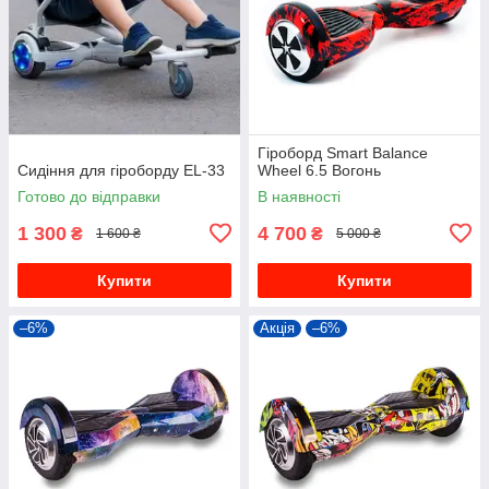
Гіроборд Smart Balance
Сидіння для гіроборду EL-33
Wheel 6.5 Вогонь
Готово до відправки
В наявності
1 300
4 700
₴
₴
1 600 ₴
5 000 ₴
Купити
Купити
–6%
Акція
–6%