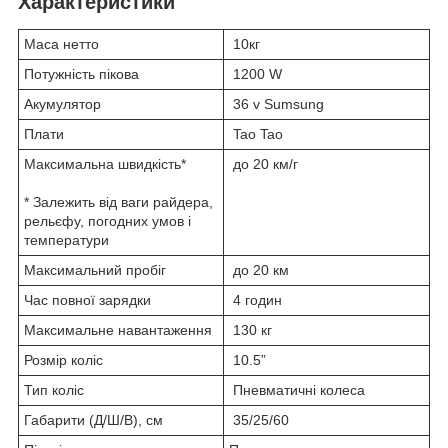
Характеристики
Маса нетто
10кг
Потужність пікова
1200 W
Акумулятор
36 v Sumsung
Плати
Tao Tao
Максимальна швидкість*
до 20 км/г
* Залежить від ваги райдера,
рельєфу, погодних умов і
температури
Максимальний пробіг
до 20 км
Час повної зарядки
4 годин
Максимальне навантаження
130 кг
Розмір коліс
10.5”
Тип коліс
Пневматичні колеса
Габарити (Д/Ш/В), см
35/25/60