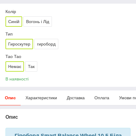
Колір
Синій
Вогонь і Лід
Тип
Гироскутер
гироборд
Тао Тао
Немає
Так
В наявності
Опис
Характеристики
Доставка
Оплата
Умови п
Опис
Гіроборд Smart Balance Wheel 10,5 Біла