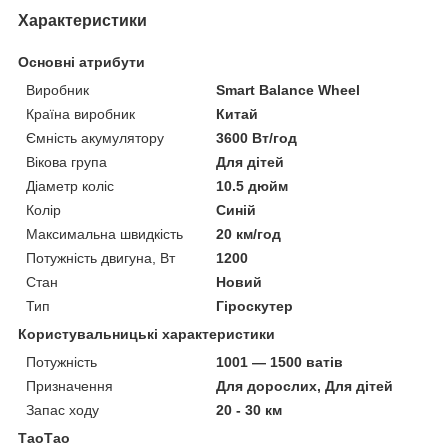
Характеристики
Основні атрибути
Виробник
Smart Balance Wheel
Країна виробник
Китай
Ємність акумулятору
3600 Вт/год
Вікова група
Для дітей
Діаметр коліс
10.5 дюйм
Колір
Синій
Максимальна швидкість
20 км/год
Потужність двигуна, Вт
1200
Стан
Новий
Тип
Гіроскутер
Користувальницькі характеристики
Потужність
1001 — 1500 ватів
Призначення
Для дорослих, Для дітей
Запас ходу
20 - 30 км
ТаоТао