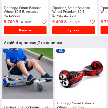
Гіроборд Smart Balance
Гіроборд Smart Balancе
Гіро
Wheel 10.5 Блискавка
Wheel Premium 10,5
Whee
кольорова
Блискавка Біла
5 700
6 499
5 7
₴
₴
6 000 ₴
6 799 ₴
Купити
Купити
Акційні пропозиції та новинки
–19%
–6%
Гіроборд Smart Balance
Сидіння для гіроборду EL-33
Wheel 6.5 Вогонь