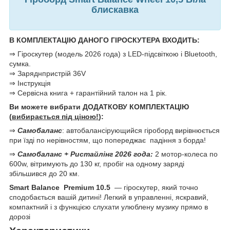
блискавка
В КОМПЛЕКТАЦІЮ ДАНОГО ГІРОСКУТЕРА ВХОДИТЬ:
⇒ Гіроскутер (модель 2026 года) з LED-підсвіткою і Bluetooth,
сумка.
⇒ Заряднпристрій 36V
⇒ Інструкція
⇒ Сервісна книга + гарантійний талон на 1 рік.
Ви можете вибрати ДОДАТКОВУ КОМПЛЕКТАЦІЮ
(
вибирається під ціною!
):
⇒
Самобаланс
: автобалансірующийся гіроборд вирівнюється
при їзді по нерівностям, що попереджає падіння з борда!
⇒
Самобаланс
+
Ристайлінг 2026 года:
2 мотор-колеса по
600w, вітримують до 130 кг, пробіг на одному заряді
збільшився до 20 км.
Smart Balance Premium 10.5
— гіроскутер, який точно
сподобається вашій дитині! Легкий в управленні, яскравий,
компактний і з функцією слухати улюблену музику прямо в
дорозі