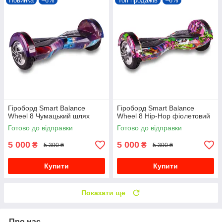
Новинка
–6%
Топ продажів
–6%
Гіроборд Smart Balance
Гіроборд Smart Balance
Wheel 8 Чумацький шлях
Wheel 8 Hip-Hop фіолетовий
Готово до відправки
Готово до відправки
5 000
5 000
₴
₴
5 300 ₴
5 300 ₴
Купити
Купити
Показати ще
Про нас