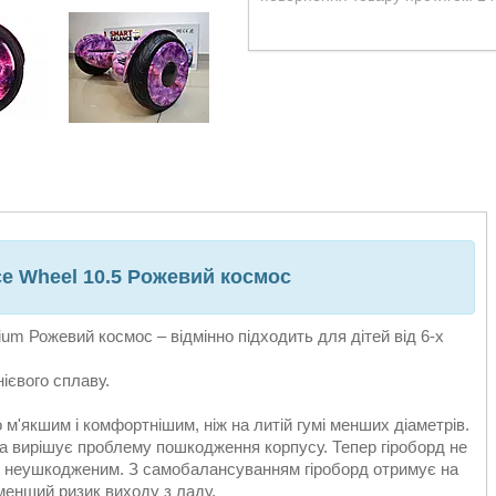
ce Wheel 10.5 Рожевий космос
um Рожевий космос – відмінно підходить для дітей від 6-х
нієвого сплаву.
 м'якшим і комфортнішим, ніж на литій гумі менших діаметрів.
а вирішує проблему пошкодження корпусу. Тепер гіроборд не
і неушкодженим. З самобалансуванням гіроборд отримує на
менший ризик виходу з ладу.