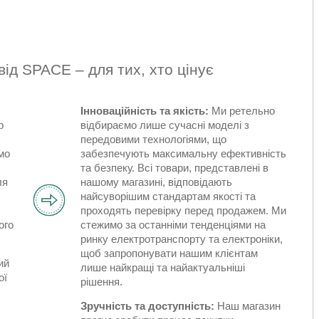
від SPACE – для тих, хто цінує
Інноваційність та якість:
Ми ретельно
р
відбираємо лише сучасні моделі з
передовими технологіями, що
мо
забезпечують максимальну ефективність
та безпеку. Всі товари, представлені в
ля
нашому магазині, відповідають
найсуворішим стандартам якості та
проходять перевірку перед продажем. Ми
ого
стежимо за останніми тенденціями на
ринку електротранспорту та електроніки,
щоб запропонувати нашим клієнтам
ий
лише найкращі та найактуальніші
ої
рішення.
Зручність та доступність:
Наш магазин