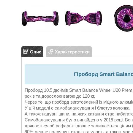
Опис
Характеристики
Гіроборд Smart Balan
Гіроборд 10,5 дюймів Smart Balance Wheel U20 Premi
років та дорослою вагою до 120 кг.
Через те, що гіроборд виготовлений із міцного алюмі
У цій моделі є самобалансування і блютуз колонка.
А також надувні шини, на яких катання стає набагато
Самобалансування було винайдено у 2019 році. Вон
дряпається об асфальт і довше залишається цілим 
90% менше подряпин, сколів та ударів, а також має 