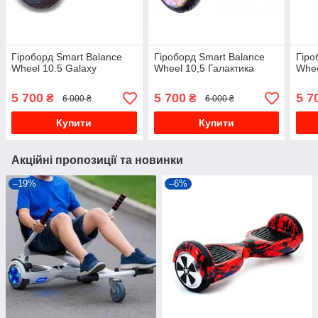
Гіроборд Smart Balance
Гіроборд Smart Balance
Гіро
Wheel 10.5 Galaxy
Wheel 10,5 Галактика
Whee
5 700
5 700
5 7
₴
₴
6 000 ₴
6 000 ₴
Купити
Купити
Акційні пропозиції та новинки
–19%
–6%