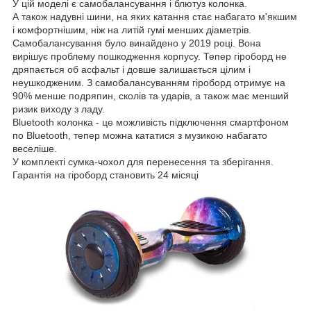
У цій моделі є самобалансування і блютуз колонка.
А також надувні шини, на яких катання стає набагато м'якшим
і комфортнішим, ніж на литій гумі менших діаметрів.
Самобалансування було винайдено у 2019 році. Вона
вирішує проблему пошкодження корпусу. Тепер гіроборд не
дряпається об асфальт і довше залишається цілим і
неушкодженим. З самобалансуванням гіроборд отримує на
90% менше подряпин, сколів та ударів, а також має менший
ризик виходу з ладу.
Bluetooth колонка - це можливість підключення смартфоном
по Bluetooth, тепер можна кататися з музикою набагато
веселіше.
У комплекті сумка-чохол для перенесення та зберігання.
Гарантія на гіроборд становить 24 місяці