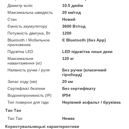
Діаметр коліс
10.5 дюйм
Максимальна швидкість
20 км/год
Стан
Новий
Ємність акумулятору
3600 Вт/год
Потужність двигуна, Вт
1200
Bluetooth / Мобильное
Є Bluetooth (без App)
приложение
Підсвітка LED
LED підсвітка лише деки
Максимальне
120 кг
навантаження (кг)
Наявність ручки / руля
Без ручки (класичний
гіроборд)
Запас ходу (км)
20 км
Сертифікат безпеки
Без сертифікату
Водонепроникність (IP)
IP54
Тип поверхні для їзди
Нерівний асфальт / бруківка
Тао Тао
Тао Тао
Немає
Користувальницькі характеристики