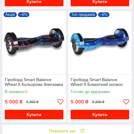
Купити
Купити
Акція
–6%
Топ продажів
–6%
Гіроборд Smart Balance
Гіроборд Smart Balance
Wheel 8 Кольорова блискавка
Wheel 8 Блакитний космос
В наявності
Готово до відправки
5 000
5 000
₴
₴
5 300 ₴
5 300 ₴
Купити
Купити
Показати ще