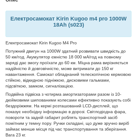
Електросамокат Kirin Kugoo m4 pro 1000W
18Ah (s023)
Електросамокат Kirin Kugoo M4 Pro
Потужний двигун на 1000W здатний розвивати швидкість до
50 км/год. Акумулятор ємністю 18 000 мА/год на повному
заряді дає змогу проїхати до 60 км. Міцна рама вирізняється
надійністю й довговічністю, може витримати до 150 кг
навантаження. Самокат обладнаний телескопічною кермовою
стійкою, відкидною підніжкою, дисковими гальмами,
підсвіткою, замком, сигналізацією.
Подвійна підвіска з чотирма амортизаторами разом із 10-
дюймовими шипованими колесами ефективно показують собі
бездоріжжям. На кермі розташований LCD-дисплей, що
показує необхідну інформацію в дорозі. Світлодіодна фара,
повороти та задній габарит роблять транспортний засіб
помітним у темну пору. Ручки складані, що дуже зручно виріб
займає менше місця під час транспортування та зберігання.
Вага 23 кг.