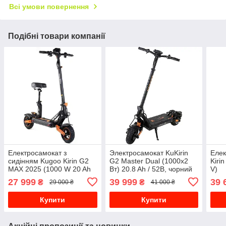
Всі умови повернення
Подібні товари компанії
Електросамокат з
Электросамокат KuKirin
Елек
сидінням Kugoo Kirin G2
G2 Master Dual (1000x2
Kiri
MAX 2025 (1000 W 20 Ah
Вт) 20.8 Ah / 52В, чорний
V)
48 V)
27 999
39 999
39 
₴
₴
29 000 ₴
41 000 ₴
Купити
Купити