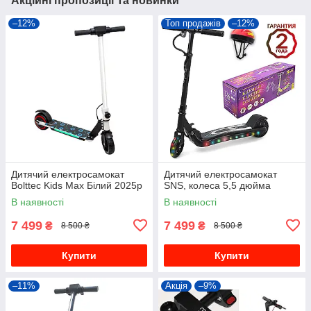
Акційні пропозиції та новинки
–12%
Топ продажів
–12%
Дитячий електросамокат
Дитячий електросамокат
Bolttec Kids Max Білий 2025р
SNS, колеса 5,5 дюйма
В наявності
В наявності
7 499
7 499
₴
₴
8 500 ₴
8 500 ₴
Купити
Купити
–11%
Акція
–9%