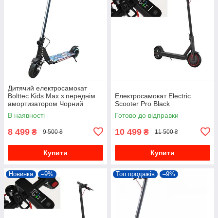
Дитячий електросамокат
Bolttec Kids Max з переднім
Електросамокат Electric
амортизатором Чорний
Scooter Pro Black
2025р
В наявності
Готово до відправки
8 499
10 499
₴
₴
9 500 ₴
11 500 ₴
Купити
Купити
Новинка
–9%
Топ продажів
–9%