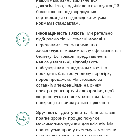
нашому магазині, вирізняється
довговічністю, надійністю в експлуатації й
безпекою, що підтверджується
сертифікацією і відповідністьм усім
нормам і стандартам.
Інноваційність і якість
: Ми ретельно
відбираємо тільки сучасні моделі з
передовими технологіями, що
забезпечують максимальну ефективність і
безпеку. Всі товари, представлені в
нашому магазині, відповідають
найсуворішим стандартам якості та
проходять багатоступеневу перевірку
перед продажем. Ми стежимо за
останніми тенденціями на ринку
електротранспорту й електроніки, щоб
запропонувати нашим клієнтам тільки
найкращі та найактуальніші рішення.
Зручність і доступність
: Наш магазин
прагне зробити процес покупки
максимально зручним для клієнтів. Ми
пропонуємо просту систему замовлення,
швидку доставку та персоналізовані