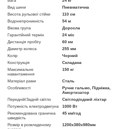
Вага
24 кг
Вид шини
Пневматична
Висота рульової стійки
110 см
Водонепроникність
54 м
Вікова група
Доросла
Гарантійний термін
24 міс
Дистанція пробігу
60 км
Діаметр колеса
255 мм
Колір
Чорний
Конструкція
Складана
Максимальне
150 кг
навантаження
Матеріал рами
Сталь
Особливості
Ручне гальмо, Підніжка,
Амортизатор
Передній/Задній світло
Світлодіодний ліхтар
Потужність електродвигуна
1000 Вт
Рекомендована гранична
45 км/год
швидкість
Розмір в розкладеному
1200х380х980мм