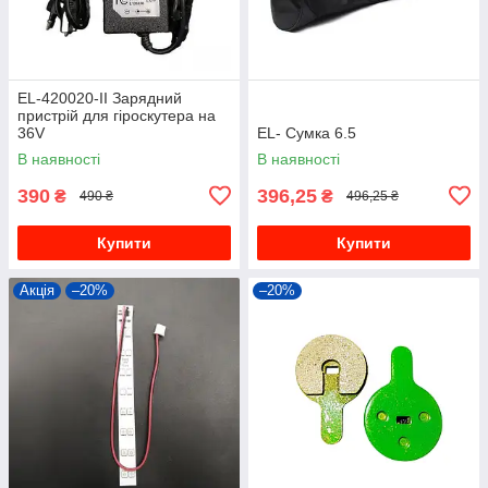
EL-420020-II Зарядний
пристрій для гіроскутера на
36V
EL- Сумка 6.5
В наявності
В наявності
390
396,25
₴
₴
490 ₴
496,25 ₴
Купити
Купити
Акція
–20%
–20%