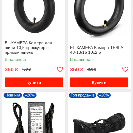
EL-КАМЕРА Камера для
шини 10,5 гіроскутерів
EL-КАМЕРА Камера TESLA
прямий ніпель
48-13/16 10x2.5
В наявності
В наявності
350
350
₴
₴
450 ₴
450 ₴
Купити
Купити
Новинка
–20%
Топ продажів
–20%