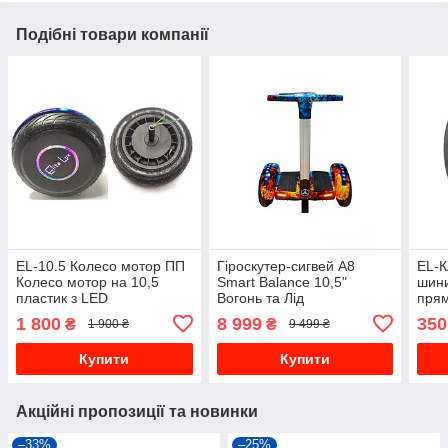
Подібні товари компанії
EL-10.5 Колесо мотор ПП
Гіроскутер-сигвей А8
EL-
Колесо мотор на 10,5
Smart Balance 10,5"
шини
пластик з LED
Вогонь та Лід
прям
підсвічуванням ПП
1 800
8 999
350
₴
₴
1 900 ₴
9 499 ₴
Купити
Купити
Акційні пропозиції та новинки
–33%
–25%