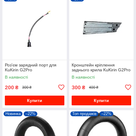
Роз'єм зарядний порт для
Кронштейн кріплення
KuKirin G2Pro
заднього крила KuKirin G2Pro
В наявності
В наявності
200
300
₴
₴
300 ₴
400 ₴
Купити
Купити
Новинка
–22%
Топ продажів
–22%