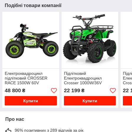
Подібні товари компанії
Електроквадроцикл
Підлітковий
Підл
підлітковий CROSSER
Електроквадроцикл
Елек
RACE 1500W 60V
Crosser 1000W/36V
Cros
(Зелений) | Карданний
Зелений
Чор
48 800
22 199
22 
₴
₴
вал + MP3
Купити
Купити
Про нас
96% позитивних з 289 відгуків за рік