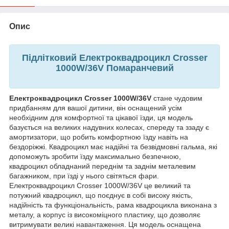
Опис
Підлітковий Електроквадроцикл Crosser
1000W/36V Помаранчевий
Електроквадроцикл Crosser 1000W/36V
стане чудовим
придбанням для вашої дитини, він оснащений усім
необхідним для комфортної та цікавої їзди, ця модель
базується на великих надувних колесах, спереду та ззаду є
амортизатори, що робить комфортною їзду навіть на
бездоріжжі. Квадроцикл має надійні та безвідмовні гальма, які
допоможуть зробити їзду максимально безпечною,
квадроцикл обладнаний переднім та заднім металевим
багажником, при їзді у нього світяться фари.
Електроквадроцикл Crosser 1000W/36V це великий та
потужний квадроцикл, що поєднує в собі високу якість,
надійність та функціональність, рама квадроцикла виконана з
металу, а корпус із високоміцного пластику, що дозволяє
витримувати великі навантаження. Ця модель оснащена