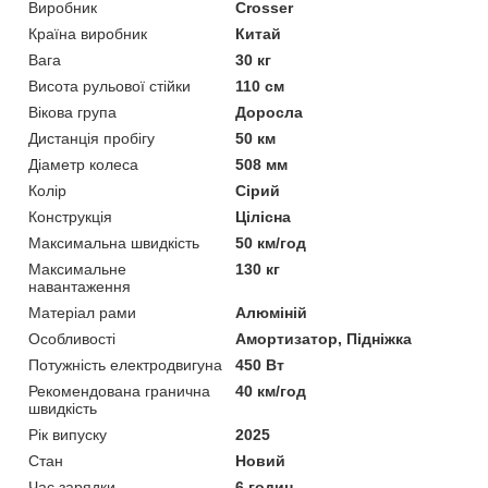
Виробник
Crosser
Країна виробник
Китай
Вага
30 кг
Висота рульової стійки
110 см
Вікова група
Доросла
Дистанція пробігу
50 км
Діаметр колеса
508 мм
Колір
Сірий
Конструкція
Цілісна
Максимальна швидкість
50 км/год
Максимальне
130 кг
навантаження
Матеріал рами
Алюміній
Особливості
Амортизатор, Підніжка
Потужність електродвигуна
450 Вт
Рекомендована гранична
40 км/год
швидкість
Рік випуску
2025
Стан
Новий
Час зарядки
6 годин