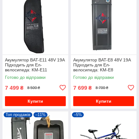
Акумулятор BAT-E11 48V 19A
Акумулятор BAT-E8 48V 19A
Підходить для Ел-
Підходить для Ел-
велосипеда: KM-E11
велосипеда: KM-E8
Готово до відправки
Готово до відправки
7 499
7 699
₴
₴
8 500 ₴
8 700 ₴
Купити
Купити
Топ продажів
–11%
–5%