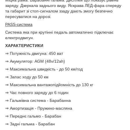
Міцна рама. Барабанні гальма. Дисплей що показує рівень
заряду. Дзеркала заднього виду. Яскрава ЛЕД-фара спереду
та габарит зі стоп-сигналом ззаду дають змогу безпечно
пересуватися на дорозі.
PASS-система
Система яка при крутінні педаль автоматично підключає
електродвигун.
ХАРАКТЕРИСТИКИ
⇒ Потужність двигуна: 450 ват
⇒ Акумулятор: AGM (48v/12ah)
⇒ Максимальна швидкість - до 50 км/год
⇒ Запас ходу до 50 км
⇒ Максимальна вантажопідйомність до 130 кг
⇒ Час повного заряду до 6 годин
⇒ Гальмівна система - Барабанна
⇒ Амортизація - Пружино-масляна
⇒ Переднє гальмо - Барабан
⇒ Задні гальма - Барабан