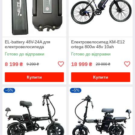
EL-battery 48V-24A для
Електровелосипед KM-E12
електровелосипеда
ortega 800w 48v 10ah
Готово до відправки
Готово до відправки
8 199
18 999
₴
₴
9 200 ₴
20 000 ₴
Купити
Купити
–5%
–5%