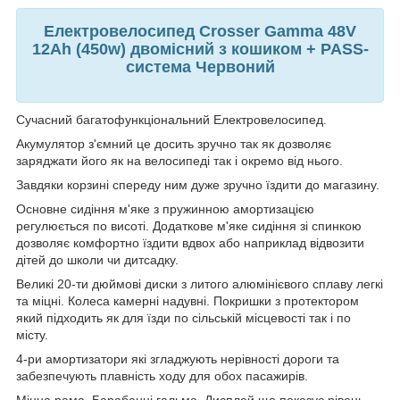
Електровелосипед Crosser Gamma 48V
12Ah (450w) двомісний з кошиком + PASS-
система Червоний
Сучасний багатофункціональний Електровелосипед.
Акумулятор з'ємний це досить зручно так як дозволяє
заряджати його як на велосипеді так і окремо від нього.
Завдяки корзині спереду ним дуже зручно їздити до магазину.
Основне сидіння м'яке з пружинною амортизацією
регулюється по висоті. Додаткове м'яке сидіння зі спинкою
дозволяє комфортно їздити вдвох або наприклад відвозити
дітей до школи чи дитсадку.
Великі 20-ти дюймові диски з литого алюмінієвого сплаву легкі
та міцні. Колеса камерні надувні. Покришки з протектором
який підходить як для їзди по сільській місцевості так і по
місту.
4-ри амортизатори які згладжують нерівності дороги та
забезпечують плавність ходу для обох пасажирів.