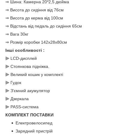
⇒ Шина: Камерна 20*2,5 дюйма
⇒ Висота до сидіння від 76см
⇒ Висота до керма від 100см
⇒ Відстань від педаль до сидіння 65см
⇒ Вага 30кг
⇒ Розмір коробки 142х28х80см
Інші особливості :
⫸ LCD-дисплей
⫸ Стоянкова підніжка.
⫸ Великий кошик у комплекті
⫸ Гудок
⫸ З'ємний акумулятор
⫸ Дзеркала
⫸ PASS-система
КОМПЛЕКТ ПОСТАВКИ
Електровелосипед
Зарядний пристрій