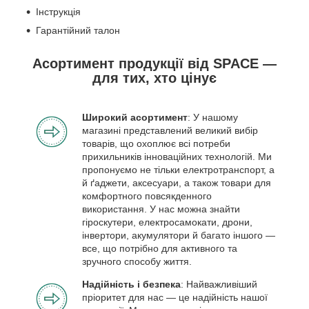
Інструкція
Гарантійний талон
Асортимент продукції від SPACE —
для тих, хто цінує
Широкий асортимент
: У нашому
магазині представлений великий вибір
товарів, що охоплює всі потреби
прихильників інноваційних технологій. Ми
пропонуємо не тільки електротранспорт, а
й ґаджети, аксесуари, а також товари для
комфортного повсякденного
використання. У нас можна знайти
гіроскутери, електросамокати, дрони,
інвертори, акумулятори й багато іншого —
все, що потрібно для активного та
зручного способу життя.
Надійність і безпека
: Найважливіший
пріоритет для нас — це надійність нашої