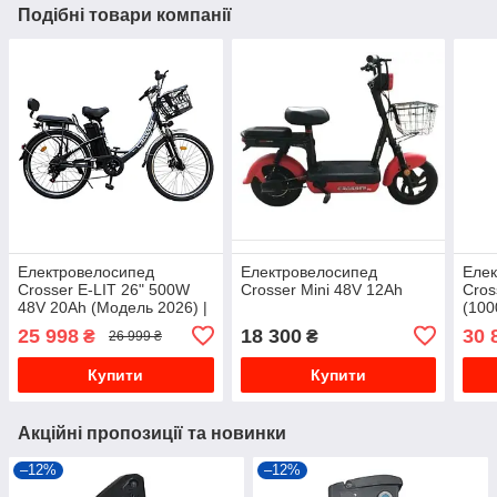
Подібні товари компанії
Електровелосипед
Електровелосипед
Елек
Crosser E-LIT 26" 500W
Crosser Mini 48V 12Ah
Cros
48V 20Ah (Модель 2026) |
(100
Потужний міський
25 998
18 300
30 
₴
₴
26 999 ₴
електровелосипед з
кошиком
Купити
Купити
Акційні пропозиції та новинки
–12%
–12%