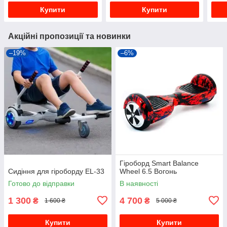
Купити
Купити
Акційні пропозиції та новинки
–19%
–6%
Гіроборд Smart Balance
Сидіння для гіроборду EL-33
Wheel 6.5 Вогонь
Готово до відправки
В наявності
1 300
4 700
₴
₴
1 600 ₴
5 000 ₴
Купити
Купити