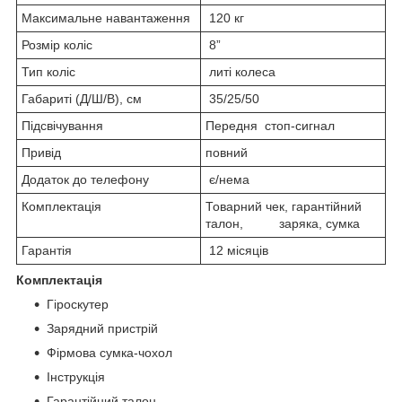
Максимальне навантаження
120 кг
Розмір коліс
8”
Тип коліс
литі колеса
Габариті (Д/Ш/В), см
35/25/50
Підсвічування
Передня стоп-сигнал
Привід
повний
Додаток до телефону
є/нема
Комплектація
Товарний чек, гарантійний
талон, заряка, сумка
Гарантія
12 місяців
Комплектація
Гіроскутер
Зарядний пристрій
Фірмова сумка-чохол
Інструкція
Гарантійний талон