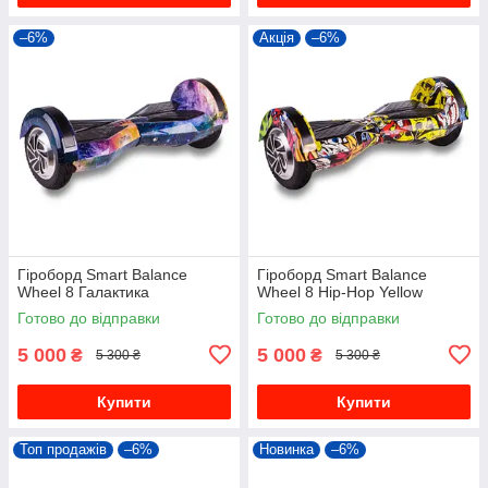
–6%
Акція
–6%
Гіроборд Smart Balance
Гіроборд Smart Balance
Wheel 8 Галактика
Wheel 8 Hip-Hop Yellow
Готово до відправки
Готово до відправки
5 000
5 000
₴
₴
5 300 ₴
5 300 ₴
Купити
Купити
Топ продажів
–6%
Новинка
–6%