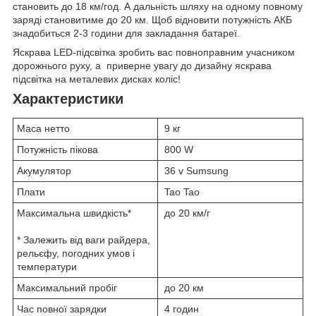
становить до 18 км/год. А дальність шляху на одному повному
заряді становитиме до 20 км. Щоб відновити потужність АКБ
знадобиться 2-3 години для закладання батареї.
Яскрава LED-підсвітка зробить вас повноправним учасником
дорожнього руху, а приверне увагу до дизайну яскрава
підсвітка на металевих дисках коліс!
Характеристики
Маса нетто
9 кг
Потужність пікова
800 W
Акумулятор
36 v Sumsung
Плати
Tao Tao
Максимальна швидкість*
до 20 км/г
* Залежить від ваги райдера,
рельєфу, погодних умов і
температури
Максимальний пробіг
до 20 км
Час повної зарядки
4 годин