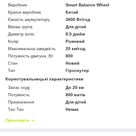
Виробник
Smart Balance Wheel
Країна виробник
Китай
Ємність акумулятору
3600 Вт/год
Вікова група
Для дітей
Діаметр коліс
8.5 дюйм
Колір
Рожевий
Максимальна швидкість
20 км/год
Потужність двигуна, Вт
800
Стан
Новий
Тип
Гіроскутер
Користувальницькі характеристики
Запас ходу
До 20 км
Потужність
800 ватів
Призначення
Для дітей
Тао Тао
Немає
Приховати