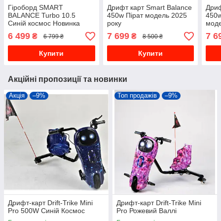
Гіроборд SMART
Дрифт карт Smart Balance
Дриф
BALANCE Turbo 10.5
450w Пірат модель 2025
450w
Синій космос Новинка
року
моде
2025 року
6 499
7 699
7 6
₴
₴
6 799 ₴
8 500 ₴
Купити
Купити
Акційні пропозиції та новинки
Акція
–9%
Топ продажів
–9%
Дрифт-карт Drift-Trike Mini
Дрифт-карт Drift-Trike Mini
Pro 500W Синій Космос
Pro Рожевий Валлі