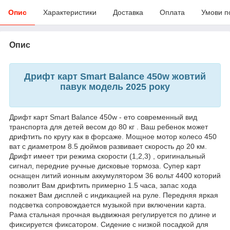
Опис
Характеристики
Доставка
Оплата
Умови п
Опис
Дрифт карт Smart Balance 450w жовтий
павук модель 2025 року
Дрифт карт Smart Balance 450w - ето современный вид
транспорта для детей весом до 80 кг . Ваш ребенок может
дрифтить по кругу как в форсаже. Мощное мотор колесо 450
ват с диаметром 8.5 дюймов развивает скорость до 20 км.
Дрифт имеет три режима скорости (1,2,3) , оригинальный
сигнал, передние ручные дисковые тормоза. Супер карт
оснащен литий ионным аккумулятором 36 вольт 4400 которий
позволит Вам дрифтить примерно 1.5 часа, запас хода
покажет Вам дисплей с индикацией на руле. Передняя яркая
подсветка сопровождается музыкой при включении карта.
Рама стальная прочная выдвижная регулируется по длине и
фиксируется фиксатором. Сидение с низкой посадкой для