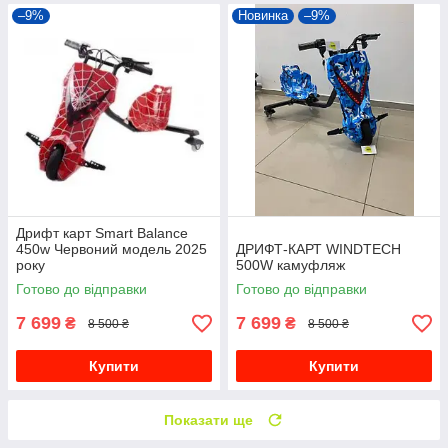
–9%
Новинка
–9%
Дрифт карт Smart Balance
450w Червоний модель 2025
ДРИФТ-КАРТ WINDTECH
року
500W камуфляж
Готово до відправки
Готово до відправки
7 699
7 699
₴
₴
8 500 ₴
8 500 ₴
Купити
Купити
Показати ще